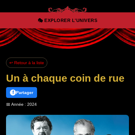
Aller au contenu principal
🎭 EXPLORER L'UNIVERS
↩ Retour à la liste
Un à chaque coin de rue
f
Partager
📅 Année : 2024