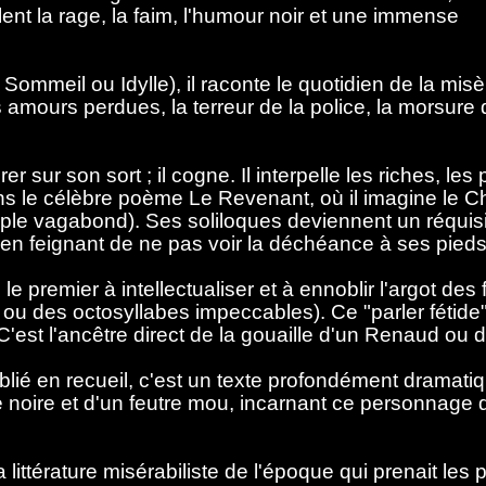
nt la rage, la faim, l'humour noir et une immense
ommeil ou Idylle), il raconte le quotidien de la mis
amours perdues, la terreur de la police, la morsure du
 sur son sort ; il cogne. Il interpelle les riches, les 
s le célèbre poème Le Revenant, où il imagine le Chri
le vagabond). Ses soliloques deviennent un réquisit
it en feignant de ne pas voir la déchéance à ses pie
le premier à intellectualiser et à ennoblir l'argot des 
ou des octosyllabes impeccables). Ce "parler fétide" ou
e. C'est l'ancêtre direct de la gouaille d'un Renaud o
blié en recueil, c'est un texte profondément dramatiqu
noire et d'un feutre mou, incarnant ce personnage de
a littérature misérabiliste de l'époque qui prenait les