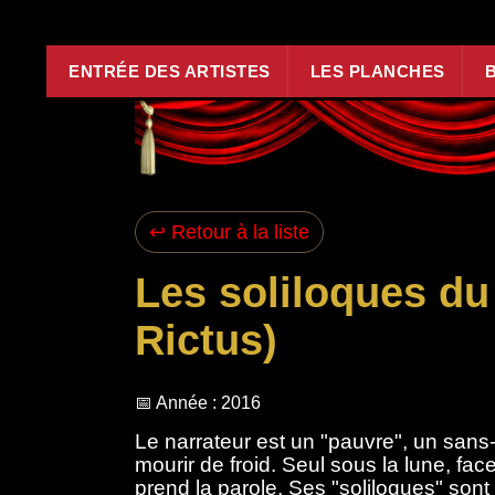
Aller au contenu principal
ENTRÉE DES ARTISTES
LES PLANCHES
↩ Retour à la liste
Les soliloques du
Rictus)
📅 Année : 2016
Le narrateur est un "pauvre", un sans-a
mourir de froid. Seul sous la lune, face
prend la parole. Ses "soliloques" son