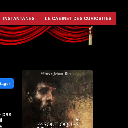
INSTANTANÉS
LE CABINET DES CURIOSITÉS
tager
e pas
l
e