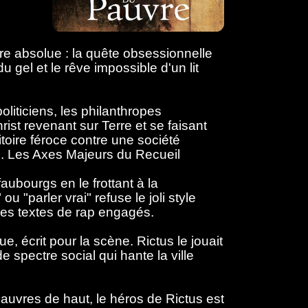
ère absolue : la quête obsessionnelle
 gel et le rêve impossible d'un lit
politiciens, les philanthropes
st revenant sur Terre et se faisant
oire féroce contre une société
ds. Les Axes Majeurs du Recueil
faubourgs en le frottant à la
 "parler vrai" refuse le joli style
u des textes de rap engagés.
e, écrit pour la scène. Rictus le jouait
 spectre social qui hante la ville
 pauvres de haut, le héros de Rictus est