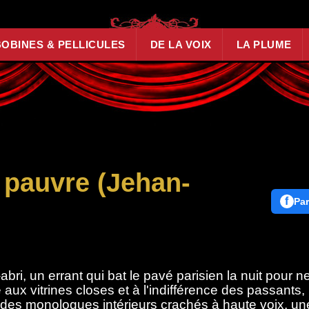
BOBINES & PELLICULES
DE LA VOIX
LA PLUME
 pauvre (Jehan-
f
Par
bri, un errant qui bat le pavé parisien la nuit pour n
 aux vitrines closes et à l'indifférence des passants, i
t des monologues intérieurs crachés à haute voix, un