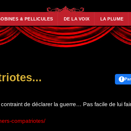
BOBINES & PELLICULES
DE LA VOIX
LA PLUME
iotes...
f
Par
contraint de déclarer la guerre… Pas facile de lui fai
chers-compatriotes/