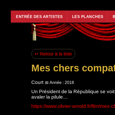
Aller au contenu principal
ENTRÉE DES ARTISTES
LES PLANCHES
↩ Retour à la liste
Mes chers compatr
Court
📅 Année : 2018
Un Président de la République se voit 
avaler la pilule…
https://www.olivier-arnold.fr/film/mes-