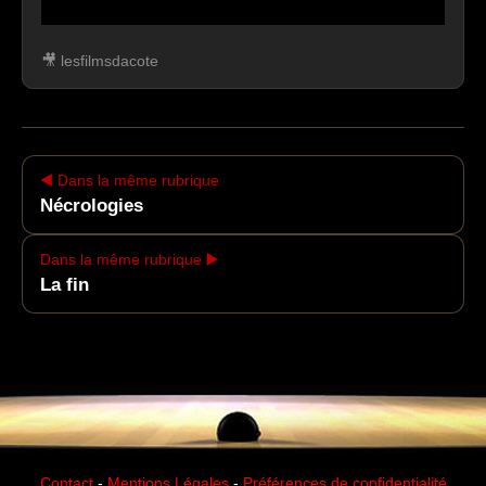
🎥 lesfilmsdacote
▶
Ce contenu est hébergé par un service
externe. Son affichage peut entraîner le
◀️ Dans la même rubrique
dépôt de cookies tiers.
Nécrologies
Accepter et afficher le contenu
Dans la même rubrique ▶️
La fin
Contact
-
Mentions Légales
-
Préférences de confidentialité