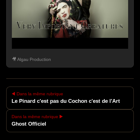
🎥 Algau Production
▶
Ce contenu est hébergé par un service
externe. Son affichage peut entraîner le
◀️ Dans la même rubrique
dépôt de cookies tiers.
Le Pinard c'est pas du Cochon c'est de l'Art
Accepter et afficher le contenu
Dans la même rubrique ▶️
Ghost Officiel