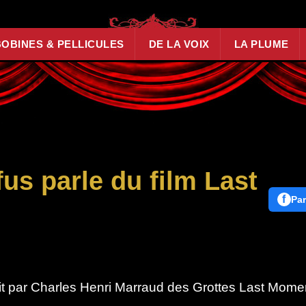
BOBINES & PELLICULES
DE LA VOIX
LA PLUME
us parle du film Last
f
Par
rit par Charles Henri Marraud des Grottes Last Mome