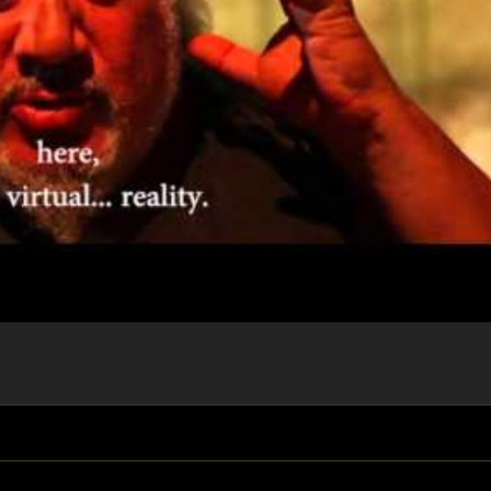
▶
n service externe. Son affichage
épôt de cookies tiers.