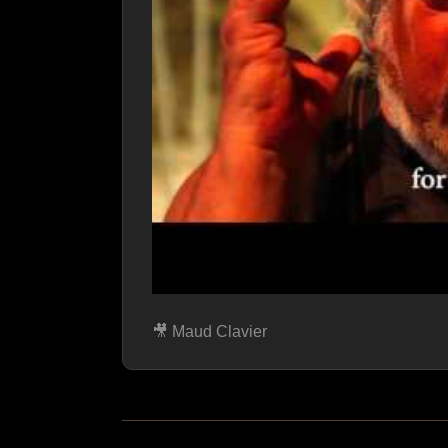
🎥 Maud Clavier
Ce contenu est hébergé par u
peut entraîner le d